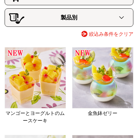
ランチメニュー
全て
プリン・ババロア・ムース
SNS映えメニュー
その他スイーツ（グミ、マシュマロ、その他）
製品別
ゼリー・パフェ・ドリンク
全て
顆粒ゼラチン
料理（主食、おかず、サラダ、スープなど）
絞込み条件をクリア
粉末ゼラチン
アガー
新食感
介護向け
粉末ミックス
マンゴーとヨーグルトのム
金魚鉢ゼリー
ースケーキ