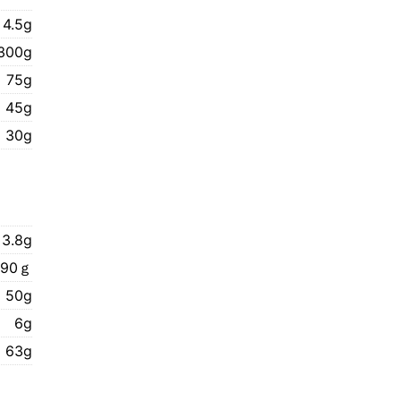
4.5g
300g
75g
45g
30g
3.8g
190ｇ
50g
6g
63g