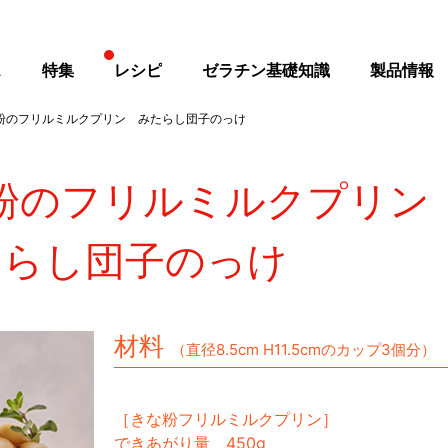
ス
特集
レシピ
ゼラチン基礎知識
製品情報
粉のフリルミルクプリン みたらし団子のっけ
粉のフリルミルクプリン
たらし団子のっけ
材料
（直径8.5cm H11.5cmのカップ3個分）
［きな粉フリルミルクプリン］
できあがり量 450g