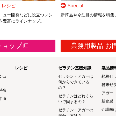
レシピ
Special
ニュー開発などに役立つレシ
新商品や今注目の情報を特集
を豊富にラインナップ。
ショップ
業務用製品 お
レシピ
ゼラチン基礎知識
製品情
シュ
ゼラチン・アガーは
顆粒ゼ
何からできている
粉末ゼ
の？
特集
アガー
ゼラチンはどれくら
中食
新食感
いで固まるの？
介護向
ゼラチン・アガーの
溶かし方は？