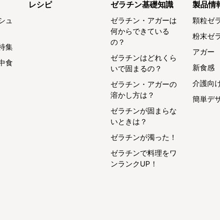
レシピ
ゼラチン基礎知識
製品情
シュ
ゼラチン・アガーは
顆粒ゼ
何からできている
粉末ゼ
の？
特集
アガー
ゼラチンはどれくら
中食
新食感
いで固まるの？
介護向
ゼラチン・アガーの
溶かし方は？
簡単デ
ゼラチンが固まらな
いときは？
ゼラチンが濁った！
ゼラチンで料理をワ
ンランクUP！