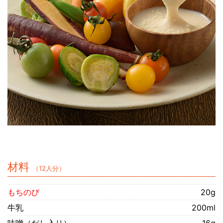
材料
（12人分）
もちのび
20g
牛乳
200ml