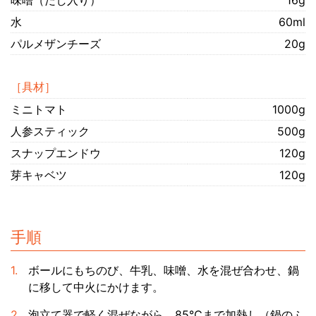
味噌（だし入り）
16g
水
60ml
パルメザンチーズ
20g
［具材］
ミニトマト
1000g
人参スティック
500g
スナップエンドウ
120g
芽キャベツ
120g
手順
ボールにもちのび、牛乳、味噌、水を混ぜ合わせ、鍋
に移して中火にかけます。
泡立て器で軽く混ぜながら、85℃まで加熱し（鍋のふ