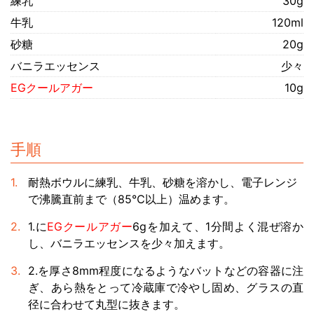
練乳
30g
牛乳
120ml
砂糖
20g
バニラエッセンス
少々
EGクールアガー
10g
手順
耐熱ボウルに練乳、牛乳、砂糖を溶かし、電子レンジ
で沸騰直前まで（85℃以上）温めます。
1.に
EGクールアガー
6gを加えて、1分間よく混ぜ溶か
し、バニラエッセンスを少々加えます。
2.を厚さ8mm程度になるようなバットなどの容器に注
ぎ、あら熱をとって冷蔵庫で冷やし固め、グラスの直
径に合わせて丸型に抜きます。