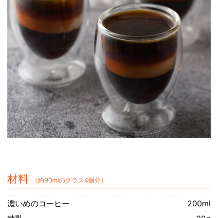
材料
（約90mlのグラス4個分）
濃いめのコーヒー
200ml