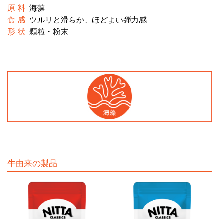
原 料
海藻
食 感
ツルリと滑らか、ほどよい弾力感
形 状
顆粒・粉末
牛由来の製品