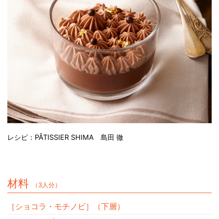
レシピ：PÂTISSIER SHIMA 島田 徹
材料
（3人分）
［ショコラ・モチノビ］（下層）