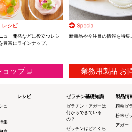
レシピ
Special
ニュー開発などに役立つレシ
新商品や今注目の情報を特集
を豊富にラインナップ。
ショップ
業務用製品 お
レシピ
ゼラチン基礎知識
製品情
シュ
ゼラチン・アガーは
顆粒ゼ
何からできている
粉末ゼ
の？
特集
アガー
ゼラチンはどれくら
中食