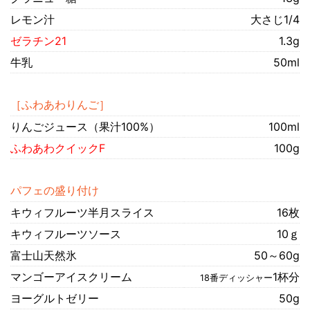
レモン汁
大さじ1/4
ゼラチン21
1.3g
牛乳
50ml
［ふわあわりんご］
りんごジュース（果汁100%）
100ml
ふわあわクイックF
100g
パフェの盛り付け
キウィフルーツ半月スライス
16枚
キウィフルーツソース
10ｇ
富士山天然氷
50～60g
マンゴーアイスクリーム
1杯分
18番ディッシャー
ヨーグルトゼリー
50g