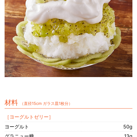
材料
（直径15cm ガラス皿1枚分）
［ヨーグルトゼリー］
ヨーグルト
50g
グラニュー糖
13g