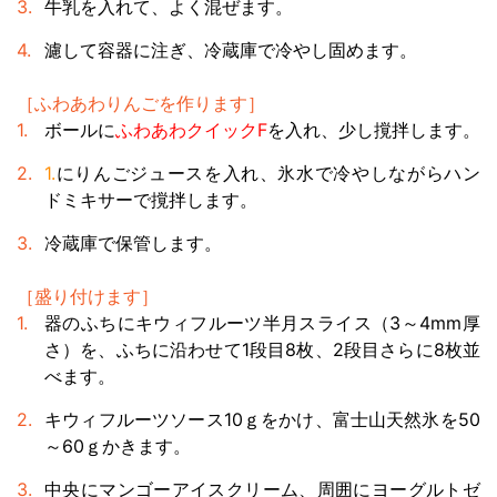
牛乳を入れて、よく混ぜます。
濾して容器に注ぎ、冷蔵庫で冷やし固めます。
［ふわあわりんごを作ります］
ボールに
ふわあわクイックF
を入れ、少し撹拌します。
1.
にりんごジュースを入れ、氷水で冷やしながらハン
ドミキサーで撹拌します。
冷蔵庫で保管します。
［盛り付けます］
器のふちにキウィフルーツ半月スライス（3～4mm厚
さ）を、ふちに沿わせて1段目8枚、2段目さらに8枚並
べます。
キウィフルーツソース10ｇをかけ、富士山天然氷を50
～60ｇかきます。
中央にマンゴーアイスクリーム、周囲にヨーグルトゼ