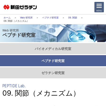
CLOSE
MENU
Web 研究所
ペプチド研究室
09. 関節
09. 関節（メカニズム）
ニュース一覧
Web 研究所
ペプチド研究室
会社情報
バイオメディカル研究室
サステナビリティ
ペプチド研究室
事業紹介
ゼラチン研究室
IR情報
PEPTIDE Lab.
採用情報
09. 関節（メカニズム）
日本語
English