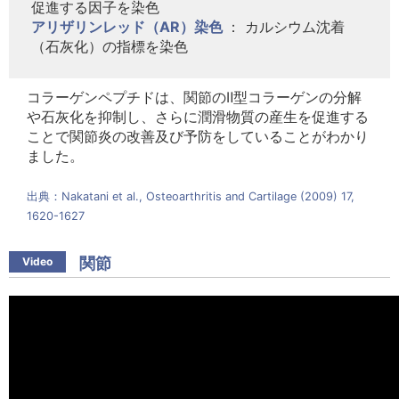
促進する因子を染色
アリザリンレッド（AR）染色
： カルシウム沈着
（石灰化）の指標を染色
コラーゲンペプチドは、関節のⅡ型コラーゲンの分解
や石灰化を抑制し、さらに潤滑物質の産生を促進する
ことで関節炎の改善及び予防をしていることがわかり
ました。
出典：Nakatani et al., Osteoarthritis and Cartilage (2009) 17,
1620-1627
関節
Video