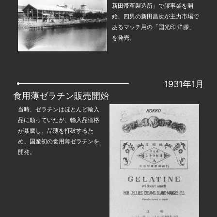
新田帯革製造所」で膠事業を開
始、四男の新田昌次が主力市場で
あるマッチ用の「国光印 洋膠」
を発売。
1931年1月
食用薄ゼラチン販売開始
当時、ゼラチンはほとんど輸入
品に頼っていたが、輸入品価格
が暴騰し、品薄を打破するた
め、国産初の食用薄ゼラチンを
開発。