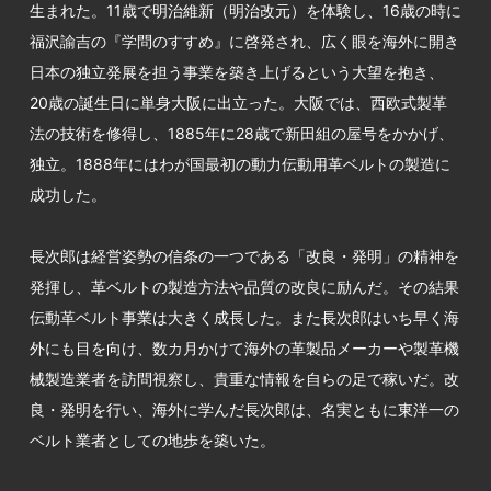
生まれた。11歳で明治維新（明治改元）を体験し、16歳の時に
福沢諭吉の『学問のすすめ』に啓発され、広く眼を海外に開き
日本の独立発展を担う事業を築き上げるという大望を抱き、
20歳の誕生日に単身大阪に出立った。大阪では、西欧式製革
法の技術を修得し、1885年に28歳で新田組の屋号をかかげ、
独立。1888年にはわが国最初の動力伝動用革ベルトの製造に
成功した。
長次郎は経営姿勢の信条の一つである「改良・発明」の精神を
発揮し、革ベルトの製造方法や品質の改良に励んだ。その結果
伝動革ベルト事業は大きく成長した。また長次郎はいち早く海
外にも目を向け、数カ月かけて海外の革製品メーカーや製革機
械製造業者を訪問視察し、貴重な情報を自らの足で稼いだ。改
良・発明を行い、海外に学んだ長次郎は、名実ともに東洋一の
ベルト業者としての地歩を築いた。