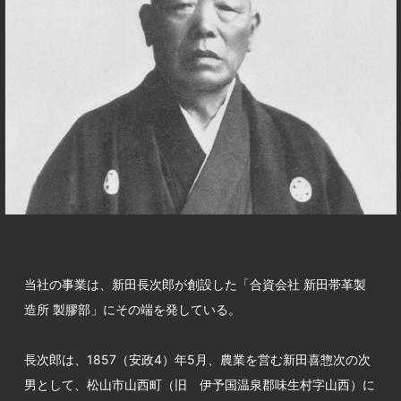
中文
アクセス
当社の事業は、新田長次郎が創設した「合資会社 新田帯革製
造所 製膠部」にその端を発している。
長次郎は、1857（安政4）年5月、農業を営む新田喜惣次の次
男として、松山市山西町（旧 伊予国温泉郡味生村字山西）に