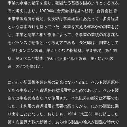
事業の永遠の繁栄を図り、確固たる基盤を固めようとする長次
郎の考えにより、1909年に合資会社経営へ移行、合資会社 新
田帯革製造所が発足。長次郎は事業経営にあたって、多角経営
という基本方針を持っていた。本業を支える何本かの副業を持
ち、本業と副業の相互作用によって、各事業の業績の浮き沈み
をバランスさせるという考え方である。長次郎は、副業として
「第1 タンニン製造、第2 カシワの樹植林、第3 牧場、第4 開
墾、第5 ベニヤ製造、第6 バラタベルト製造、第7 にかわ製
造」の7つを挙げた。
にかわが新田帯革製造所の副業になったのは、ベルト製造原料
である牛皮という資源を有効活用するためであった。ベルト製
造では牛皮の表皮だけが使用され、それ以外の部分は不要であ
った。未利用の資源活用と需要の高まりから、にかわ製造に乗
り出すこととなった。おりしも、1914（大正3）年に起こった
第１次世界大戦の影響で、あらゆる製品の輸入が困難な時代で