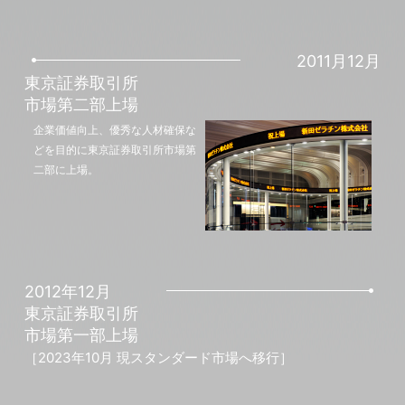
2011月12月
東京証券取引所
市場第二部上場
企業価値向上、優秀な人材確保な
どを目的に東京証券取引所市場第
二部に上場。
2012年12月
東京証券取引所
市場第一部上場
［2023年10月 現スタンダード市場へ移行］