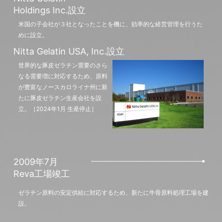
Holdings Inc.設立
米国の子会社が３社となったことを機に、効率的な経営管理を行うた
めに設立。
Nitta Gelatin USA, Inc.設立
世界的な豚皮ゼラチン需要のさら
なる需要増に対応するため、原料
が豊富なノースカロライナ州に新
たに豚皮ゼラチン生産会社を設
立。［2024年1月 生産停止］
2009年7月
Reva工場竣工
ゼラチン原料の安定供給に対応するため、新たに牛骨原料処理工場を建
設。