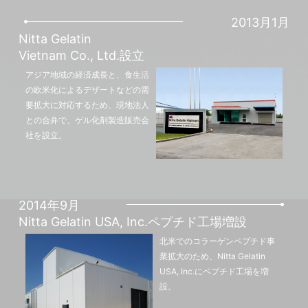
2013月1月
Nitta Gelatin
Vietnam Co., Ltd.設立
アジア地域の経済成長と、食生活
の欧米化によるデザートなどの需
要拡大に対応するため、現地法人
との合弁で、ゲル化剤製造販売会
社を設立。
2014年9月
Nitta Gelatin USA, Inc.ペプチド工場増設
北米でのコラーゲンペプチド事
業拡大のため、Nitta Gelatin
USA, Inc.にペプチド工場を増
設。