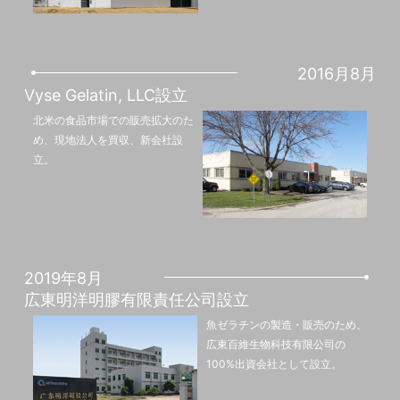
2016月8月
Vyse Gelatin, LLC設立
北米の食品市場での販売拡大のた
め、現地法人を買収、新会社設
立。
2019年8月
広東明洋明膠有限責任公司設立
魚ゼラチンの製造・販売のため、
広東百維生物科技有限公司の
100%出資会社として設立。