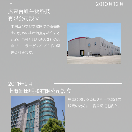
2010月12月
広東百維生物科技
有限公司設立
中国及びアジア諸国での販売拡
大のための生産拠点を確立する
ため、当社と現地法人３社の合
弁で、コラーゲンペプチドの製
造会社を設立。
2011年9月
上海新田明膠有限公司設立
中国における当社グループ製品の
販売のために、営業拠点を設立。