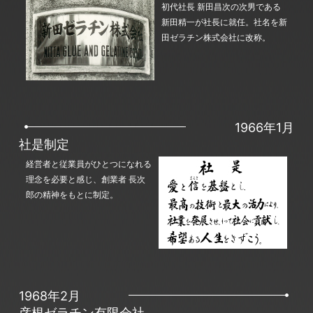
初代社長 新田昌次の次男である
新田精一が社長に就任。社名を新
田ゼラチン株式会社に改称。
1966年1月
社是制定
経営者と従業員がひとつになれる
理念を必要と感じ、創業者 長次
郎の精神をもとに制定。
1968年2月
彦根ゼラチン有限会社