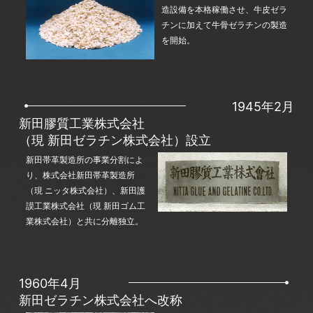
造設備を本格稼働させ、牛皮ゼラ
チンに加えて牛骨ゼラチンの製造
を開始。
1945年2月
新田膠質工業株式会社
（現 新田ゼラチン株式会社）設立
新田帯革製造所の事業分割によ
り、株式会社新田帯革製造所
（現 ニッタ株式会社）、新田護
謨工業株式会社（現 新田ゴム工
業株式会社）と共に分離独立。
1960年4月
新田ゼラチン株式会社へ改称