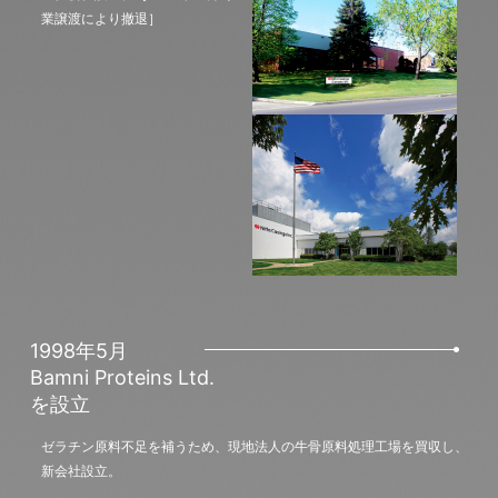
業譲渡により撤退］
1998年5月
Bamni Proteins Ltd.
を設立
ゼラチン原料不足を補うため、現地法人の牛骨原料処理工場を買収し、
新会社設立。