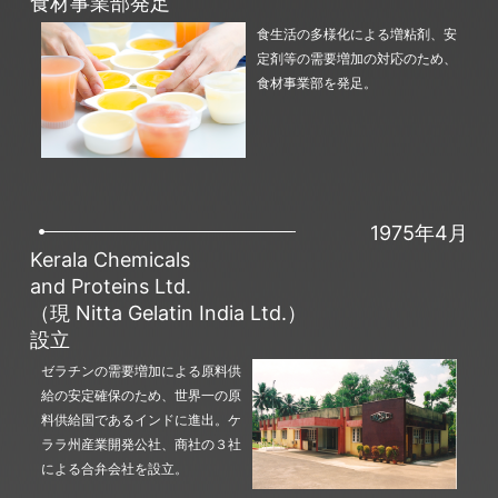
食材事業部発足
食生活の多様化による増粘剤、安
定剤等の需要増加の対応のため、
食材事業部を発足。
1975年4月
Kerala Chemicals
and Proteins Ltd.
（現 Nitta Gelatin India Ltd.）
設立
ゼラチンの需要増加による原料供
給の安定確保のため、世界一の原
料供給国であるインドに進出。ケ
ララ州産業開発公社、商社の３社
による合弁会社を設立。