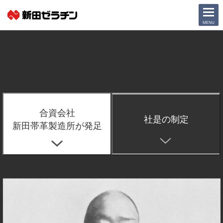
CLOSE
MENU
ニュース一覧
会社情報
サステナビリティ
合資会社
社是の制定
新田帯革製造所が発足
事業紹介
IR情報
採用情報
日本語
English