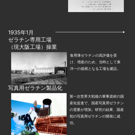
1935年1月
ゼラチン専用工場
（現大阪工場）操業
食用薄ゼラチンの高評価を受
け、増産のため、当時として東
洋一の規模となる工場を建設。
写真用ゼラチン製品化
第一次世界大戦後の軍事資材の国
産化促進で、国産写真用ゼラチン
の需要が増加。研究の結果、国産
初の写真用ゼラチンの開発に成
功。