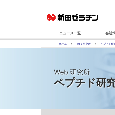
ニュース一覧
会社
ニュースリリース
基本
Web 研究所
ペプチド研
IRニュース
社長メッ
コーポレート
事業
Web 研究所
経営
ペプチド研
会社
国内事業所（
グルー
100年