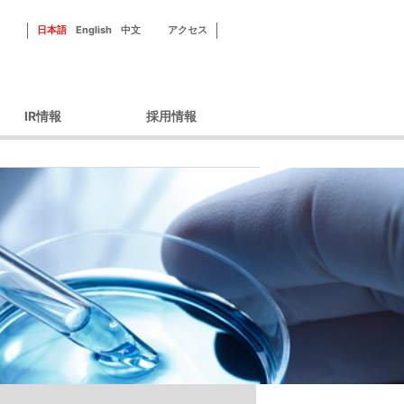
日本語
English
中文
アクセス
IR情報
採用情報
ーポレートガバナン
新田ゼラチンを知る
ス
フィールドを知る
財務情報
社員紹介
IRライブラリ
研修・福利厚生
IRカレンダー
採用情報
株主優待
株式情報
ィスクロージャーポ
リシー
IRよくあるご質問
IRお問い合わせ