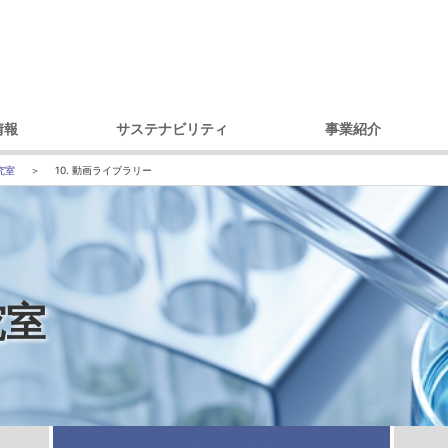
情報
サステナビリティ
事業紹介
理念
環境への取り組み
製品別
コ
究室
10. 動画ライブラリー
セージ
調達への取り組み
市場・用途別
ガバナンス
ダイバーシティへの取り組み
内容
コミュニティへの取り組み
戦略
人権への取り組み
究室
概要
環境レポート
アクセス）
サステナビリティ推進体制
デ
プ会社
の歩み