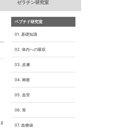
ゼラチン研究室
電子公告
免責事項
ペプチド研究室
01. 基礎知識
02. 体内への吸収
03. 皮膚
04. 褥瘡
05. 血管
06. 骨
ま
07. 血糖値