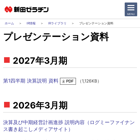
CLOSE
MENU
IR情報
IRライブラリ
プレゼンテーション資料
プレゼンテーション資料
ニュース一覧
会社情報
2027年3月期
サステナビリティ
第1四半期 決算説明 資料
（1,126KB）
事業紹介
IR情報
2026年3月期
採用情報
決算及び中期経営計画進捗 説明内容（ログミーファイナン
ス書き起こしメディアサイト）
日本語
English