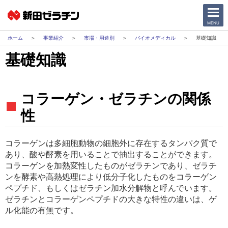
CLOSE
MENU
事業紹介
市場・用途別
バイオメディカル
基礎知識
基礎知識
ニュース一覧
会社情報
コラーゲン・ゼラチンの関係
サステナビリティ
性
事業紹介
コラーゲンは多細胞動物の細胞外に存在するタンパク質で
あり、酸や酵素を用いることで抽出することができます。
IR情報
コラーゲンを加熱変性したものがゼラチンであり、ゼラチ
ンを酵素や高熱処理により低分子化したものをコラーゲン
採用情報
ペプチド、もしくはゼラチン加水分解物と呼んでいます。
ゼラチンとコラーゲンペプチドの大きな特性の違いは、ゲ
ル化能の有無です。
日本語
English