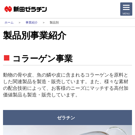
CLOSE
MENU
事業紹介
製品別
製品別事業紹介
ニュース一覧
会社情報
コラーゲン事業
サステナビリティ
動物の骨や皮、魚の鱗や皮に含まれるコラーゲンを原料と
事業紹介
した関連製品を製造・販売しています。また、様々な素材
の配合技術によって、お客様のニーズにマッチする高付加
価値製品も製造・販売しています。
IR情報
採用情報
ゼラチン
日本語
English