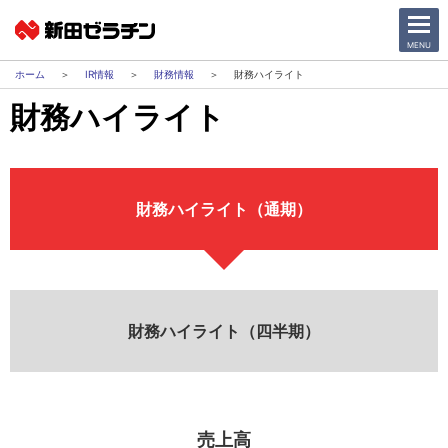
CLOSE
MENU
IR情報
財務情報
財務ハイライト
財務ハイライト
ニュース一覧
会社情報
財務ハイライト（通期）
サステナビリティ
事業紹介
IR情報
財務ハイライト（四半期）
採用情報
日本語
English
売上高