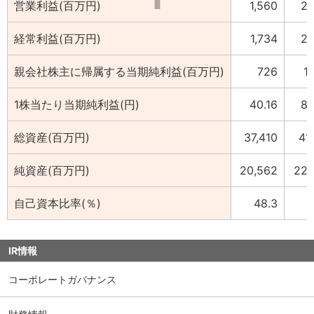
営業利益(百万円)
1,560
2,
経常利益(百万円)
1,734
2,
親会社株主に帰属する当期純利益(百万円)
726
1
1株当たり当期純利益(円)
40.16
85
総資産(百万円)
37,410
41
純資産(百万円)
20,562
22,
自己資本比率(％)
48.3
4
IR情報
コーポレートガバナンス