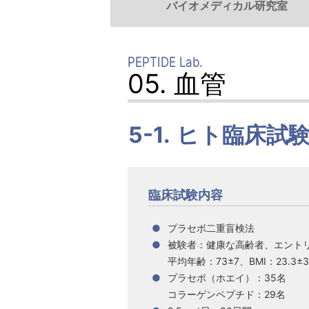
バイオメディカル研究室
PEPTIDE Lab.
05. 血管
5-1.
ヒト臨床試
臨床試験内容
●
プラセボ二重盲検法
●
被験者：健康な高齢者、エントリー
平均年齢：73±7、BMI：23.3±3.
●
プラセボ（ホエイ）：35名
コラーゲンペプチド：29名