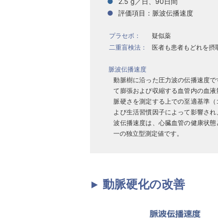
●
2.5 g／日、90日間
●
評価項目：脈波伝播速度
プラセボ：
疑似薬
二重盲検法：
医者も患者もどれを摂
脈波伝播速度
動脈樹に沿った圧力波の伝播速度で
て膨張および収縮する血管内の血液
脈硬さを測定する上での至適基準（
よび生活習慣因子によって影響され
波伝播速度は、心臓血管の健康状態
一の独立型測定値です。
動脈硬化の改善