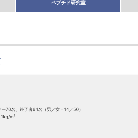
ペプチド研究室
験
70名、終了者64名（男／女＝14／50）
2
1kg/m