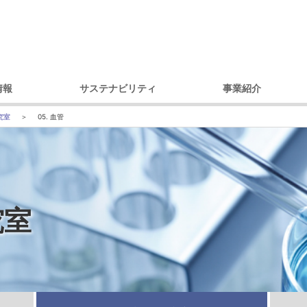
情報
サステナビリティ
事業紹介
理念
環境への取り組み
製品別
コ
究室
05. 血管
セージ
調達への取り組み
市場・用途別
ガバナンス
ダイバーシティへの取り組み
内容
コミュニティへの取り組み
戦略
人権への取り組み
究室
概要
環境レポート
アクセス）
サステナビリティ推進体制
デ
プ会社
の歩み