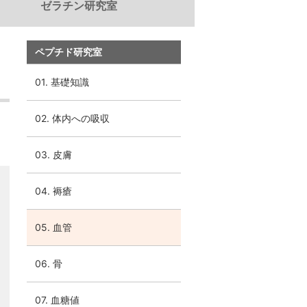
ゼラチン研究室
電子公告
免責事項
ペプチド研究室
01. 基礎知識
02. 体内への吸収
03. 皮膚
04. 褥瘡
05. 血管
06. 骨
07. 血糖値