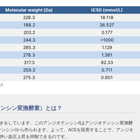
Molecular weight (Da)
IC50 (mmol/L)
228.3
18.118
188.2
26.527
202.2
0.177
244.3
>1000
285.3
1.129
278.3
1.361
317.3
82.33
259.3
0.711
275.3
0.601
6月
テンシン変換酵素）とは？
きをしています。このアンジオテンシンⅡはアンジオテンシン変換酵
テンシンⅠから作られます。よって、ACEを阻害することで、アンジオ
に伴い血圧上昇を抑制できるのです。