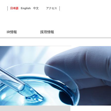
日本語
English
中文
アクセス
IR情報
採用情報
ーポレートガバナン
新田ゼラチンを知る
ス
フィールドを知る
財務情報
社員紹介
IRライブラリ
研修・福利厚生
IRカレンダー
採用情報
株主優待
株式情報
ィスクロージャーポ
リシー
IRよくあるご質問
IRお問い合わせ