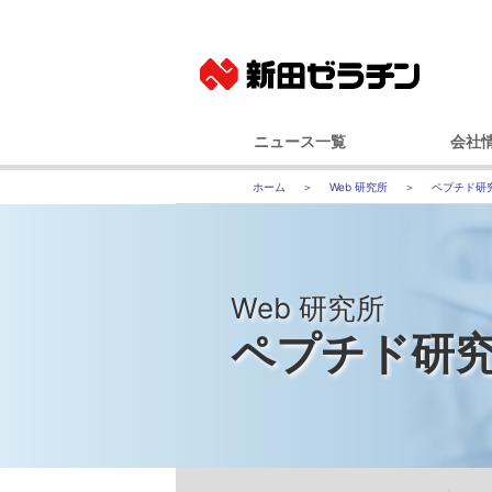
ニュース一覧
会社
ニュースリリース
基本
Web 研究所
ペプチド研
IRニュース
社長メッ
コーポレート
事業
Web 研究所
経営
ペプチド研
会社
国内事業所（
グルー
100年