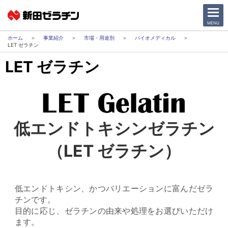
CLOSE
MENU
事業紹介
市場・用途別
バイオメディカル
LET ゼラチン
ニュース一覧
LET ゼラチン
会社情報
サステナビリティ
低エンドトキシンゼラチン
事業紹介
（LET ゼラチン）
IR情報
採用情報
低エンドトキシン、かつバリエーションに富んだゼラ
チンです。
目的に応じ、ゼラチンの由来や処理をお選びいただけ
日本語
English
ます。