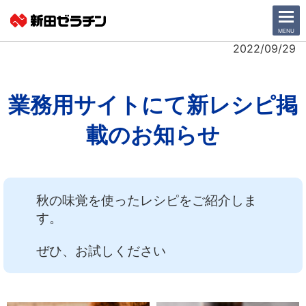
CLOSE
MENU
2022/09/29
ニュース一覧
業務用サイトにて新レシピ掲
会社情報
載のお知らせ
サステナビリティ
事業紹介
秋の味覚を使ったレシピをご紹介しま
す。
IR情報
ぜひ、お試しください
採用情報
日本語
English