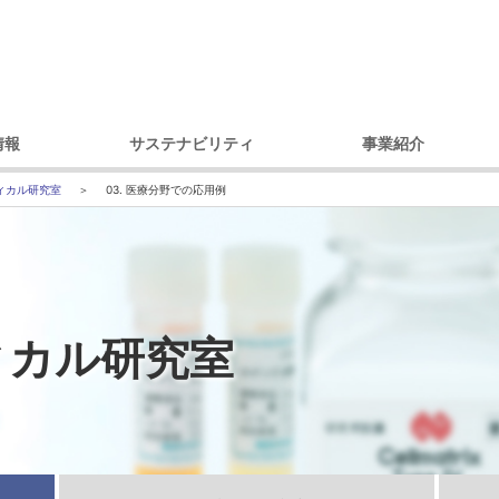
情報
サステナビリティ
事業紹介
理念
環境への取り組み
製品別
コ
ィカル研究室
03. 医療分野での応用例
セージ
調達への取り組み
市場・用途別
ガバナンス
ダイバーシティへの取り組み
内容
コミュニティへの取り組み
戦略
人権への取り組み
ィカル研究室
概要
環境レポート
アクセス）
サステナビリティ推進体制
デ
プ会社
の歩み