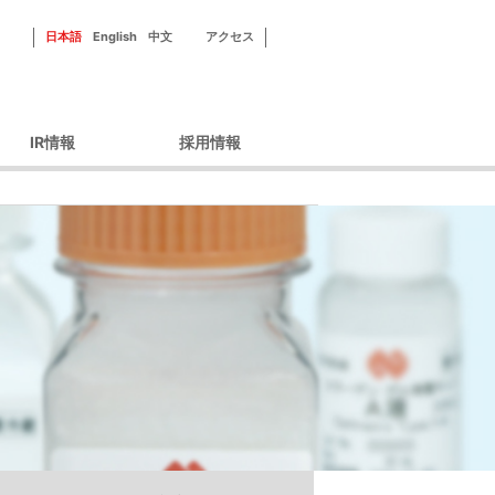
日本語
English
中文
アクセス
IR情報
採用情報
ーポレートガバナン
新田ゼラチンを知る
ス
フィールドを知る
財務情報
社員紹介
IRライブラリ
研修・福利厚生
IRカレンダー
採用情報
株主優待
株式情報
ィスクロージャーポ
リシー
IRよくあるご質問
IRお問い合わせ