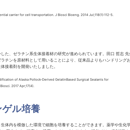
l carrier for cell transportation. J Biosci Bioeng. 2014 Jul;118(1):112-5.
した、ゼラチン系生体接着材の研究が進められています。田口 哲志 先
ゼラチンを原材料として用いることにより、従来品よりもハンドリング
生体接着剤を開発いたしました。
tion of Alaska Pollock-Derived GelatinBased Surgical Sealants for
iosci. 2017 Apr;17(4).
ゲンゲル培養
、生体内を模倣した環境で細胞を培養することができます。薬学や生化