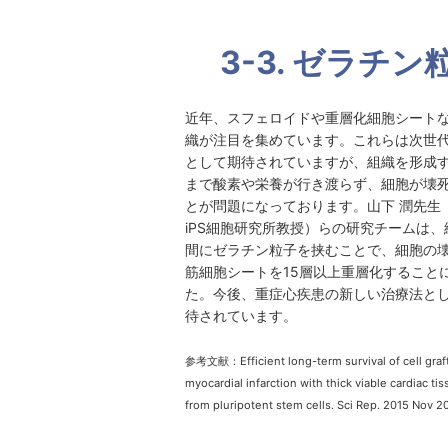
3-3. ゼラチン
近年、スフェロイドや重層化細胞シート
織が注目を集めています。これらは次世
として期待されていますが、組織を形成
まで酸素や栄養が行き渡らず、細胞が壊
とが問題になっております。山下 潤先生
iPS細胞研究所教授）らの研究チームは
間にゼラチン粒子を挟むことで、細胞の
筋細胞シートを15層以上重層化すること
た。今後、重症心疾患の新しい治療法と
待されています。
参考文献：Efficient long-term survival of cell graft
myocardial infarction with thick viable cardiac tis
from pluripotent stem cells. Sci Rep. 2015 Nov 2