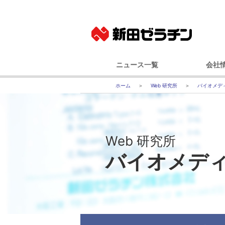
ニュース一覧
会社
ニュースリリース
基本
Web 研究所
バイオメデ
IRニュース
社長メッ
コーポレート
事業
Web 研究所
経営
バイオメデ
会社
国内事業所（
グルー
100年