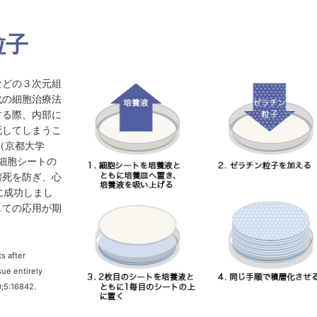
粒子
などの３次元組
代の細胞治療法
する際、内部に
死してしまうこ
（京都大学
、細胞シートの
壊死を防ぎ、心
に成功しまし
しての応用が期
s after
sue entirely
0;5:16842.