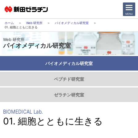
CLOSE
MENU
Web 研究所
バイオメディカル研究室
01. 細胞とともに生きる
ニュース一覧
Web 研究所
バイオメディカル研究室
会社情報
バイオメディカル研究室
サステナビリティ
ペプチド研究室
事業紹介
ゼラチン研究室
IR情報
BIOMEDICAL Lab.
採用情報
01. 細胞とともに生きる
日本語
English