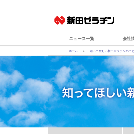
ニュース一覧
会社
ニュースリリース
基本
知って欲しい新田ゼラチンのこ
IRニュース
社長メッ
コーポレート
事業
経営
会社
国内事業所（
グルー
100年