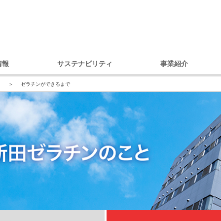
情報
サステナビリティ
事業紹介
理念
環境への取り組み
製品別
コ
と
ゼラチンができるまで
セージ
調達への取り組み
市場・用途別
ガバナンス
ダイバーシティへの取り組み
内容
コミュニティへの取り組み
戦略
人権への取り組み
概要
環境レポート
アクセス）
サステナビリティ推進体制
デ
プ会社
の歩み