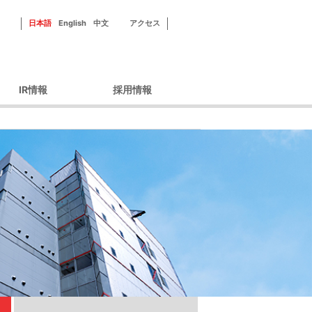
日本語
English
中文
アクセス
IR情報
採用情報
ーポレートガバナン
新田ゼラチンを知る
ス
フィールドを知る
財務情報
社員紹介
IRライブラリ
研修・福利厚生
IRカレンダー
採用情報
株主優待
株式情報
ィスクロージャーポ
リシー
IRよくあるご質問
IRお問い合わせ