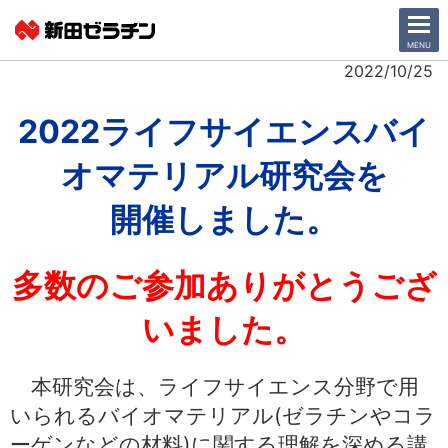
CLOSE
MENU
2022/10/25
ニュース一覧
2022ライフサイエンスバイ
オマテリアル研究会
を
会社情報
開催しました。
サステナビリティ
事業紹介
多数のご参加ありがとうござ
IR情報
いました。
採用情報
本研究会は、ライフサイエンス分野で用
いられるバイオマテリアル(ゼラチンやコラ
日本語
English
ーゲンなどの材料)に関する理解を深める講