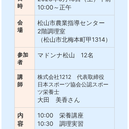
時
10:00～正午
会
松山市農業指導センター
場
2階調理室
（松山市北梅本町甲1314）
参加
マドンナ松山 12名
者
講
株式会社1212 代表取締役
師
日本スポーツ協会公認スポー
ツ栄養士
大田 美香さん
内
10:00 栄養講座
容
10:30 調理実習