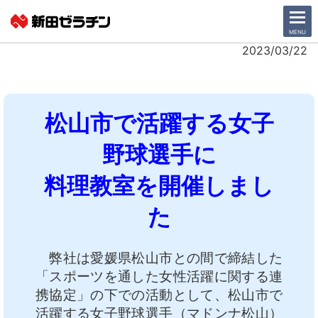
CLOSE
MENU
2023/03/22
ニュース一覧
松山市で活躍する女子
会社情報
野球選手に
サステナビリティ
料理教室を開催しまし
事業紹介
た
IR情報
弊社は愛媛県松山市との間で締結した
採用情報
「スポーツを通した女性活躍に関する連
携協定」の下での活動として、松山市で
日本語
English
活躍する女子野球選手（マドンナ松山）