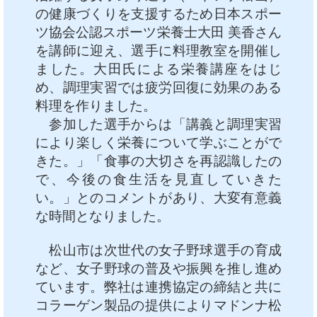
の健康づくりを支援するため日本スポー
中文
アクセス
ツ協会公認スポーツ栄養士大田 美香さん
を講師に迎え、選手に料理教室を開催し
ました。大田氏による栄養講座をはじ
め、調理実習では疲労回復に効果のある
料理を作りました。
参加した選手からは「講義と調理実習
により楽しく栄養について学ぶことがで
きた。」「食事の大切さを再認識したの
で、今後の食生活を見直していきた
い。」とのコメントがあり、大変有意義
な時間となりました。
松山市は次世代の女子野球選手の育成
など、女子野球の普及や振興を推し進め
ています。弊社は連携協定の締結と共に
コラーゲン製品の提供によりマドンナ松