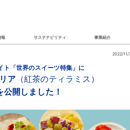
情報
サステナビリティ
事業紹介
理念
環境への取り組み
製品別
コ
2022/11/
セージ
調達への取り組み
市場・用途別
ガバナンス
ダイバーシティへの取り組み
イト「世界のスイーツ特集」に
内容
コミュニティへの取り組み
タリア
（紅茶のティラミス）
戦略
人権への取り組み
を公開しました！
概要
環境レポート
アクセス）
サステナビリティ推進体制
デ
プ会社
の歩み