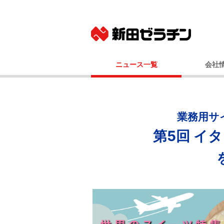
ニュース一覧
会社
ニュースリリース
基本
IRニュース
社長メッ
コーポレート
業務用サ
事業
第5回 イ
経営
会社
国内事業所（
グルー
100年