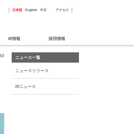
日本語
English
中文
アクセス
IR情報
採用情報
ーポレートガバナン
新田ゼラチンを知る
30
ス
ニュース一覧
フィールドを知る
財務情報
社員紹介
ニュースリリース
IRライブラリ
研修・福利厚生
IRカレンダー
採用情報
IRニュース
株主優待
株式情報
ィスクロージャーポ
リシー
IRよくあるご質問
IRお問い合わせ