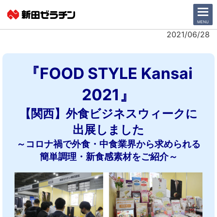
CLOSE
MENU
2021/06/28
ニュース一覧
『FOOD STYLE Kansai
会社情報
2021』
サステナビリティ
【関西】外食ビジネスウィークに
出展しました
事業紹介
～コロナ禍で外食・中食業界から求められる
IR情報
簡単調理・新食感素材をご紹介～
採用情報
日本語
English