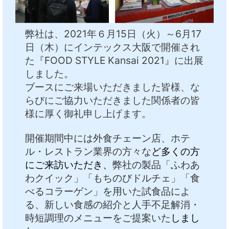
中文
アクセス
弊社は、2021年６月15日（火）～6月17
日（木）にインテックス大阪で開催され
た『FOOD STYLE Kansai 2021』に出展
しました。
ブースにご来場いただきました皆様、な
らびにご協力いただきました関係者の皆
様に厚く御礼申し上げます。
開催期間中には外食チェーン店、ホテ
ル・レストラン業界の方々な
ど多くの方
にご来訪いただき、
弊社の製品「ふわあ
わクイック」「もちのびドルチェ」「食
べるコラーゲン」を用いた試食品によ
る、新しい食感の紹介と人手不足解消・
時短調理のメニューをご提案いた
しまし