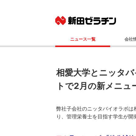
ニュース一覧
会社
ニュースリリース
基本
IRニュース
社長メッ
コーポレート
相愛大学とニッタバ
事業
トで2月の新メニュ
経営
会社
国内事業所（
弊社子会社のニッタバイオラボは
グルー
り、管理栄養士を目指す学生が開
100年