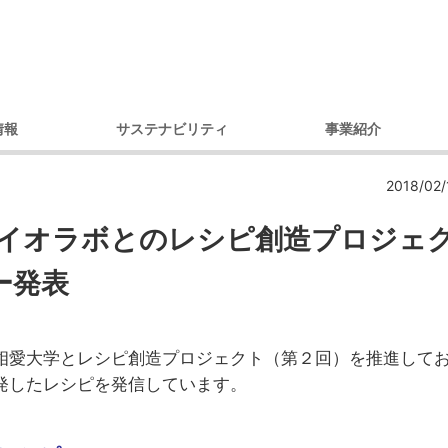
情報
サステナビリティ
事業紹介
理念
環境への取り組み
製品別
コ
2018/02/
セージ
調達への取り組み
市場・用途別
ガバナンス
ダイバーシティへの取り組み
イオラボとのレシピ創造プロジェ
内容
コミュニティへの取り組み
ー発表
戦略
人権への取り組み
概要
環境レポート
アクセス）
サステナビリティ推進体制
相愛大学とレシピ創造プロジェクト（第２回）を推進して
デ
プ会社
発したレシピを発信しています。
の歩み