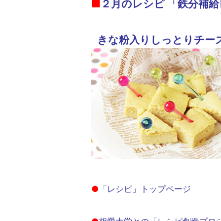
■
２月のレシピ 「鉄分補
きな粉入りしっとりチー
●
「レシピ」トップページ