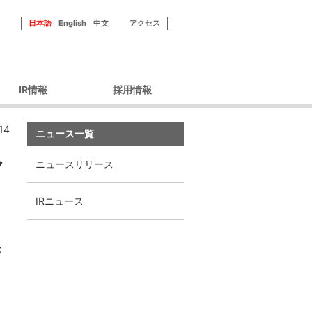
日本語
English
中文
アクセス
IR情報
採用情報
ーポレートガバナン
新田ゼラチンを知る
14
ス
ニュース一覧
フィールドを知る
財務情報
社員紹介
ク
ニュースリリース
IRライブラリ
研修・福利厚生
IRカレンダー
採用情報
IRニュース
株主優待
株式情報
お
ィスクロージャーポ
リシー
IRよくあるご質問
IRお問い合わせ