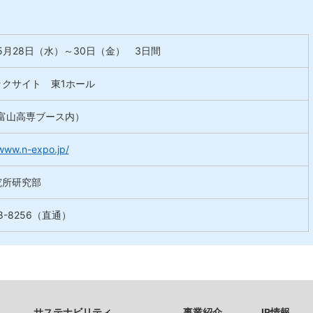
5
月28
日（水）～30
日（金）
3
日間
ックサイト 東1ホール
（富山高専ブース内）
/www.n-expo.jp/
究所研究部
48-8256（直通）
サステナビリティ
事業紹介
IR情報