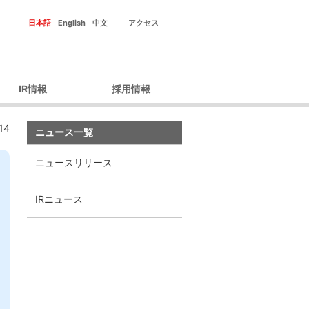
日本語
English
中文
アクセス
IR情報
採用情報
ーポレートガバナン
新田ゼラチンを知る
14
ス
ニュース一覧
フィールドを知る
財務情報
社員紹介
ニュースリリース
IRライブラリ
研修・福利厚生
IRカレンダー
採用情報
IRニュース
株主優待
株式情報
ィスクロージャーポ
リシー
IRよくあるご質問
IRお問い合わせ