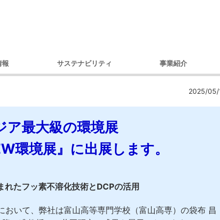
情報
サステナビリティ
事業紹介
理念
環境への取り組み
製品別
コ
2025/05/
セージ
調達への取り組み
市場・用途別
ガバナンス
ダイバーシティへの取り組み
ジア最大級の環境展
内容
コミュニティへの取り組み
戦略
人権への取り組み
 NEW環境展』に出展します。
概要
環境レポート
アクセス）
サステナビリティ推進体制
デ
プ会社
まれたフッ素不溶化技術とDCPの活用
の歩み
』において、弊社は富山高等専門学校（富山高専）の袋布 昌