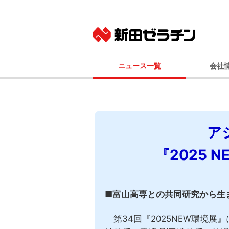
ニュース一覧
会社
ニュースリリース
基本
IRニュース
社長メッ
コーポレート
ア
事業
経営
『2025
会社
国内事業所（
グルー
■富山高専との共同研究から生
100年
第34回『2025NEW環境展