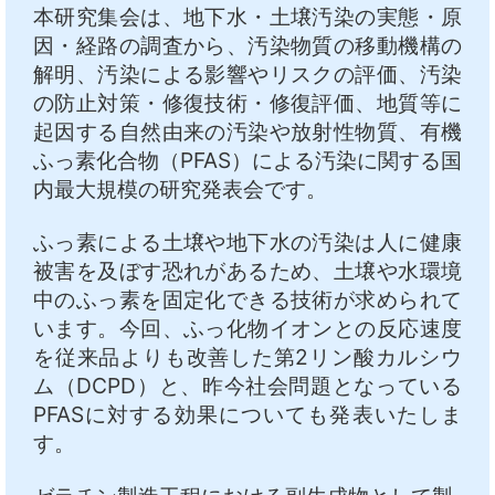
本研究集会は、地下水・土壌汚染の実態・原
中文
アクセス
因・経路の調査から、汚染物質の移動機構の
解明、汚染による影響やリスクの評価、汚染
の防止対策・修復技術・修復評価、地質等に
起因する自然由来の汚染や放射性物質、有機
ふっ素化合物（PFAS）による汚染に関する国
内最大規模の研究発表会です。
ふっ素による土壌や地下水の汚染は人に健康
被害を及ぼす恐れがあるため、土壌や水環境
中のふっ素を固定化できる技術が求められて
います。今回、ふっ化物イオンとの反応速度
を従来品よりも改善した第2リン酸カルシウ
ム（DCPD）と、昨今社会問題となっている
PFASに対する効果についても発表いたしま
す。