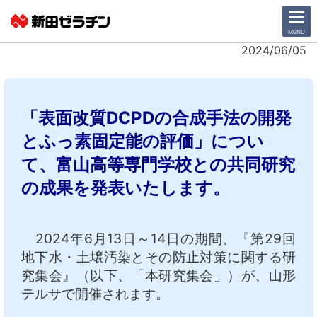
CLOSE
MENU
2024/06/05
ニュース一覧
「表面改質DCPDの合成手法の開発
会社情報
とふっ素固定能の評価」につい
サステナビリティ
て、富山高等専門学校との共同研究
の成果を発表いたします。
事業紹介
IR情報
2024年6月13日～14日の期間、『第29回
地下水・土壌汚染とその防止対策に関する研
採用情報
究集会』（以下、「本研究集会」）が、山形
テルサで開催されます。
日本語
English