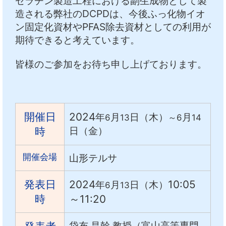
ゼラチン製造工程における副生成物として製
造される弊社のDCPDは、今後ふっ化物イオ
ン固定化資材やPFAS除去資材としての利用が
期待できると考えています。
皆様のご参加をお待ち申し上げております。
開催日
2024
年
月
日（木）
月
6
13
～6
14
日（金）
時
開催会場
山形テルサ
発表日
2024
10:05
年
月
日（木）
6
13
時
～11:20
袋布 昌幹 教授（富山高等専門