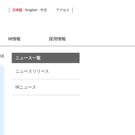
日本語
English
中文
アクセス
IR情報
採用情報
ーポレートガバナン
新田ゼラチンを知る
08
ス
ニュース一覧
フィールドを知る
財務情報
社員紹介
ニュースリリース
IRライブラリ
研修・福利厚生
IRカレンダー
採用情報
IRニュース
株主優待
株式情報
ィスクロージャーポ
リシー
IRよくあるご質問
IRお問い合わせ