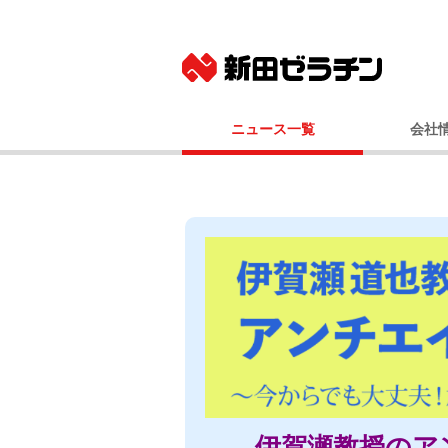
ニュース一覧
会社
ニュースリリース
基本
IRニュース
社長メッ
コーポレート
事業
経営
会社
国内事業所（
グルー
100年
伊賀瀬教授のア