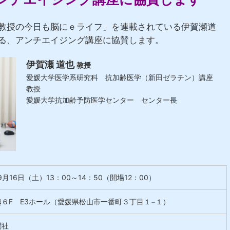
教授の今日も脳にｅライフ」を連載されている伊賀瀬道
る、アンチエイジング講座に協賛します。
伊賀瀬 道也
教授
愛媛大学医学系研究科 抗加齢医学（新田ゼラチン）講座
教授
愛媛大学抗加齢予防医学センター センター長
9
月16
日（土）13：00～14：50（開場12：00）
６F E3ホール（愛媛県松山市一番町３丁目１−１）
聞社