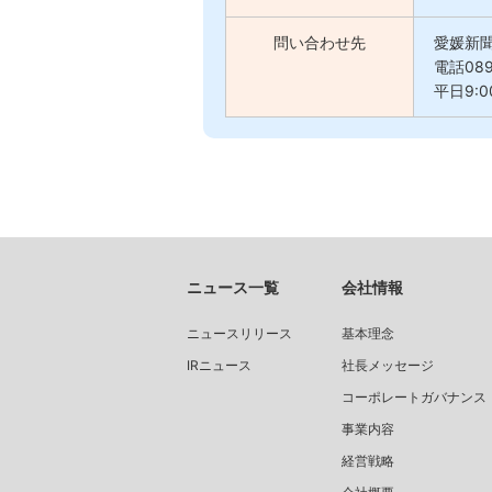
問い合わせ先
愛媛新
電話089
平日9:0
ニュース一覧
会社情報
ニュースリリース
基本理念
IRニュース
社長メッセージ
コーポレートガバナンス
事業内容
経営戦略