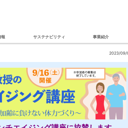
情報
サステナビリティ
事業紹介
理念
環境への取り組み
製品別
コ
2023/09/
セージ
調達への取り組み
市場・用途別
ガバナンス
ダイバーシティへの取り組み
内容
コミュニティへの取り組み
戦略
人権への取り組み
概要
環境レポート
アクセス）
サステナビリティ推進体制
デ
プ会社
の歩み
ンチエイジング講座に協賛します