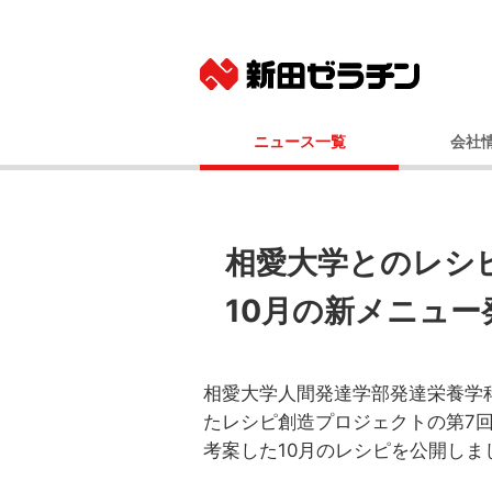
ニュース一覧
会社
ニュースリリース
基本
IRニュース
社長メッ
コーポレート
相愛大学とのレシ
事業
10
月の新メニュー
経営
会社
国内事業所（
相愛大学人間発達学部発達栄養学
グルー
たレシピ創造プロジェクトの第7
100年
考案した10月のレシピを公開しま