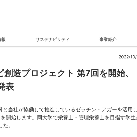
情報
サステナビリティ
事業紹介
理念
環境への取り組み
製品別
コ
2022/10/
セージ
調達への取り組み
市場・用途別
ガバナンス
ダイバーシティへの取り組み
ピ創造プロジェクト
第7回を開始
、
内容
コミュニティへの取り組み
発表
戦略
人権への取り組み
概要
環境レポート
アクセス）
サステナビリティ推進体制
科と当社が協働して推進しているゼラチン・アガーを活用
デ
プ会社
回を開始します。同大学で栄養士・管理栄養士を目指す学生
の歩み
した。