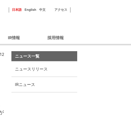
日本語
English
中文
アクセス
IR情報
採用情報
ーポレートガバナン
新田ゼラチンを知る
12
ス
ニュース一覧
フィールドを知る
財務情報
社員紹介
ニュースリリース
IRライブラリ
研修・福利厚生
IRカレンダー
採用情報
IRニュース
株主優待
株式情報
し
ィスクロージャーポ
が
リシー
IRよくあるご質問
IRお問い合わせ