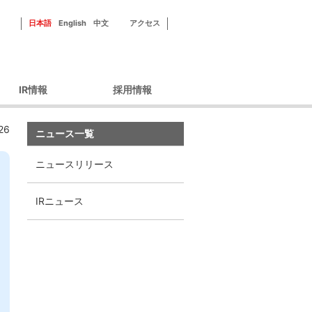
日本語
English
中文
アクセス
IR情報
採用情報
ーポレートガバナン
新田ゼラチンを知る
26
ス
ニュース一覧
フィールドを知る
財務情報
社員紹介
ニュースリリース
IRライブラリ
研修・福利厚生
IRカレンダー
採用情報
IRニュース
株主優待
株式情報
ィスクロージャーポ
リシー
IRよくあるご質問
IRお問い合わせ