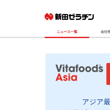
ニュース一覧
会社
ニュースリリース
基本
IRニュース
社長メッ
コーポレート
事業
経営
会社
国内事業所（
グルー
100年
アジア