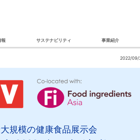
情報
サステナビリティ
事業紹介
理念
環境への取り組み
製品別
コ
2022/09/
セージ
調達への取り組み
市場・用途別
ガバナンス
ダイバーシティへの取り組み
内容
コミュニティへの取り組み
戦略
人権への取り組み
概要
環境レポート
アクセス）
サステナビリティ推進体制
デ
プ会社
の歩み
最大規模の健康食品
展示会