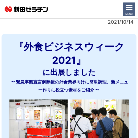
CLOSE
MENU
2021/10/14
ニュース一覧
『外食ビジネスウィーク
会社情報
2021』
サステナビリティ
に出展しました
～
緊急事態宣言解除後の外食業界向けに簡単調理、新メニュ
事業紹介
～
ー作りに役立つ素材をご紹介
IR情報
採用情報
日本語
English