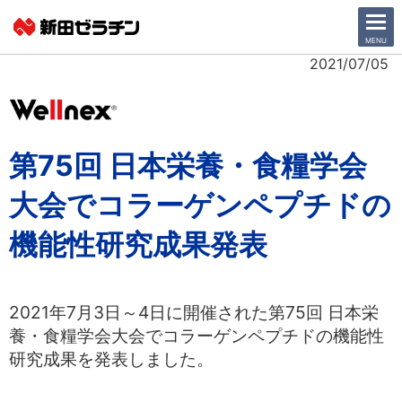
CLOSE
MENU
2021/07/05
ニュース一覧
会社情報
第75回 日本栄養・食糧学会
サステナビリティ
大会でコラーゲンペプチドの
機能性研究成果発表
事業紹介
IR情報
2021年7月3日～4日に開催された第75回 日本栄
採用情報
養・食糧学会大会でコラーゲンペプチドの機能性
研究成果を発表しました。
日本語
English