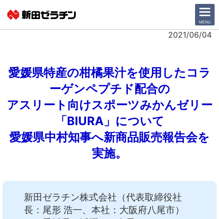
CLOSE
MENU
2021/06/04
ニュース一覧
愛媛県特産の柑橘果汁を使用したコラ
会社情報
ーゲンペプチド配合の
アスリート向けスポーツみかんゼリー
サステナビリティ
「BIURA」について
事業紹介
愛媛県中村知事へ新商品販売報告会を
実施。
IR情報
採用情報
新田ゼラチン株式会社（代表取締役社
日本語
English
長：尾形 浩一、本社：大阪府八尾市）