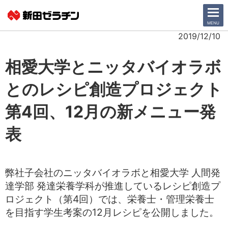
CLOSE
MENU
2019/12/10
ニュース一覧
相愛大学とニッタバイオラボ
とのレシピ創造プロジェクト
会社情報
第4回
、12
月の新メニュー発
サステナビリティ
表
事業紹介
IR情報
弊社子会社のニッタバイオラボと相愛大学 人間発
達学部 発達栄養学科が推進しているレシピ創造プ
採用情報
ロジェクト（第4回）では、栄養士・管理栄養士
を目指す学生考案の12月レシピを公開しました。
日本語
English