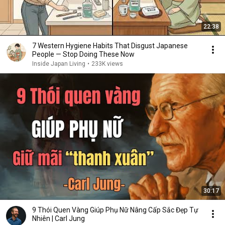
22:38
7 Western Hygiene Habits That Disgust Japanese
People — Stop Doing These Now
Inside Japan Living
•
233K views
30:17
9 Thói Quen Vàng Giúp Phụ Nữ Nâng Cấp Sắc Đẹp Tự
Nhiên | Carl Jung