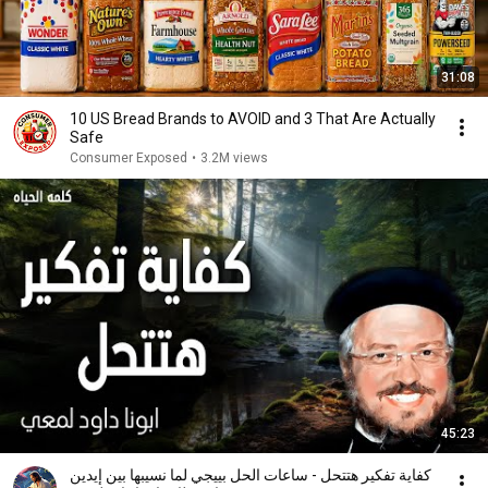
31:08
10 US Bread Brands to AVOID and 3 That Are Actually
Safe
Consumer Exposed
•
3.2M views
45:23
كفاية تفكير هتتحل - ساعات الحل بييجي لما نسيبها بين إيدين