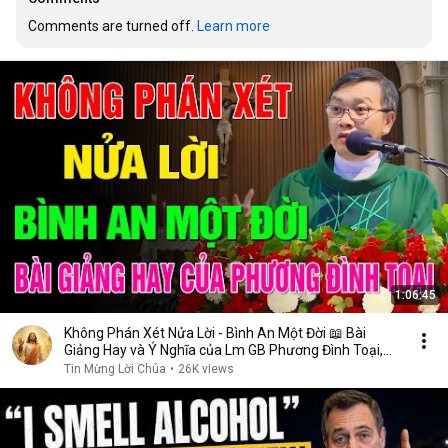
Comments are turned off. 
Learn more
1:06:45
Không Phán Xét Nửa Lời - Bình An Một Đời 📖 Bài
Giảng Hay và Ý Nghĩa của Lm GB Phương Đình Toại,
MI
Tin Mừng Lời Chúa
•
26K views