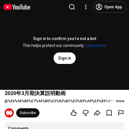
Open App
Sign in to confirm you’re not a bot
This helps protect our community.
Learn more
Sign in
2020年3月期決算説明動画
@
%E6%96%B0%E7%94%B0%E3%82%BC%E3%83%A9%E3%83%81%E3%83
more
Subscribe
Comments