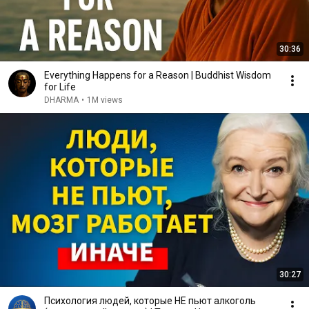
30:36
Everything Happens for a Reason | Buddhist Wisdom
for Life
DHARMA
•
1M views
30:27
Психология людей, которые НЕ пьют алкоголь