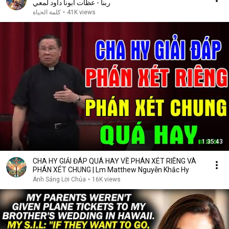
ربنا - عظات ابونا داود لمعي
كلمة الحياة
•
41K views
1:35:43
CHA HY GIẢI ĐÁP QUÁ HAY VỀ PHÁN XÉT RIÊNG VÀ
PHÁN XÉT CHUNG | Lm Matthew Nguyễn Khắc Hy
Ánh Sáng Lời Chúa
•
16K views