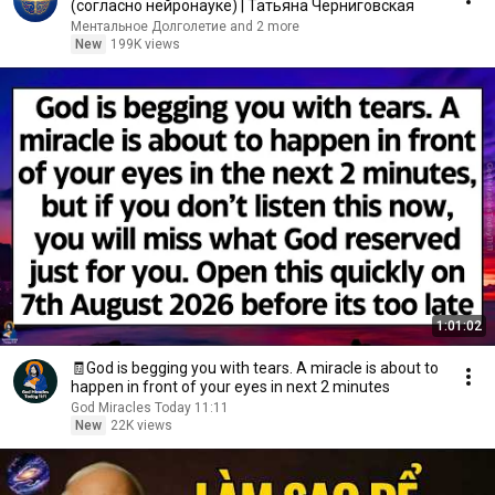
(согласно нейронауке) | Татьяна Черниговская
Ментальное Долголетие and 2 more
New
199K views
1:01:02
🧾God is begging you with tears. A miracle is about to
happen in front of your eyes in next 2 minutes
God Miracles Today 11:11
New
22K views