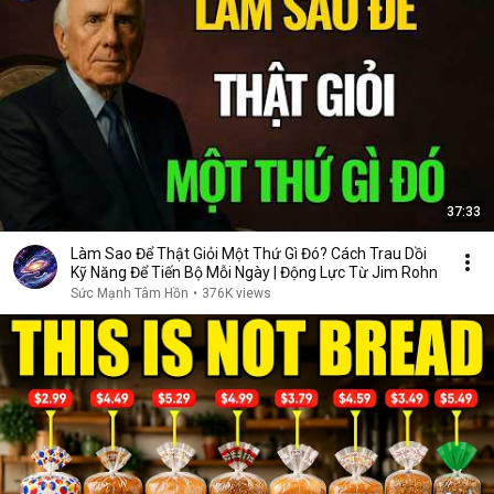
37:33
Làm Sao Để Thật Giỏi Một Thứ Gì Đó? Cách Trau Dồi
Kỹ Năng Để Tiến Bộ Mỗi Ngày | Động Lực Từ Jim Rohn
Sức Mạnh Tâm Hồn
•
376K views