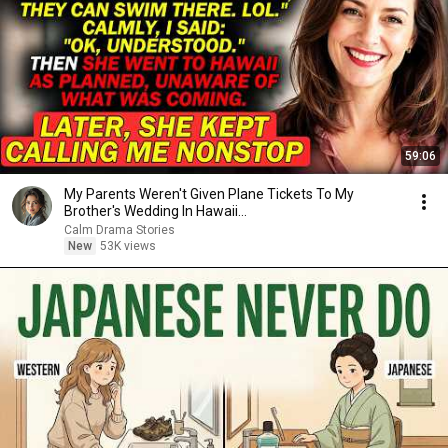
59:06
My Parents Weren't Given Plane Tickets To My
Brother's Wedding In Hawaii...
Calm Drama Stories
New
53K views