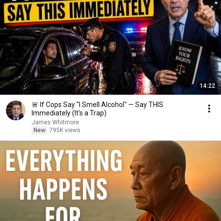
14:22
🚨 If Cops Say "I Smell Alcohol" — Say THIS
Immediately (It's a Trap)
James Whitmore
New
795K views