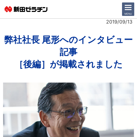
CLOSE
MENU
2019/09/13
ニュース一覧
弊社社長 尾形へのインタビュー
記事
会社情報
［後編］が
掲載されました
サステナビリティ
事業紹介
IR情報
採用情報
日本語
English