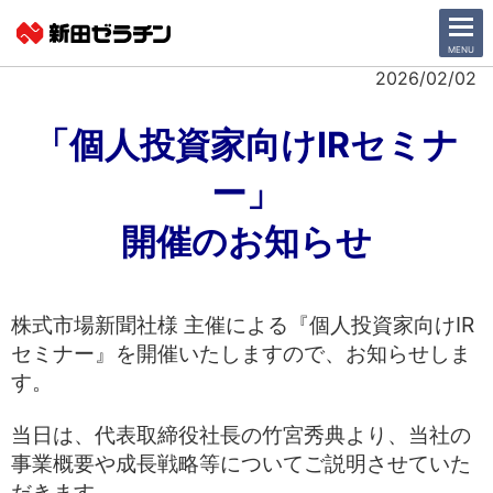
CLOSE
MENU
2026/02/02
ニュース一覧
「個人投資家向けIRセミナ
ー」
会社情報
開催のお知らせ
サステナビリティ
事業紹介
株式市場新聞社様 主催による『個人投資家向けIR
IR情報
セミナー』を開催いたしますので、お知らせしま
す。
採用情報
当日は、代表取締役社長の竹宮秀典より、当社の
日本語
English
事業概要や成長戦略等についてご説明させていた
だきます。