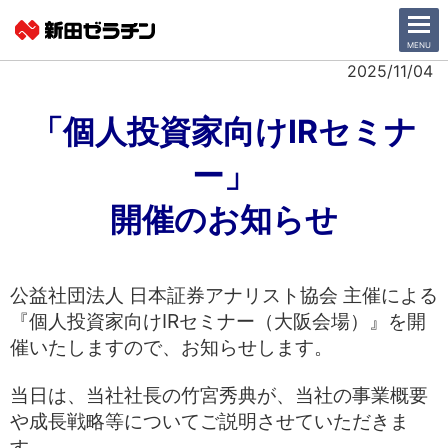
CLOSE
MENU
2025/11/04
ニュース一覧
「個人投資家向けIRセミナ
ー」
会社情報
開催のお知らせ
サステナビリティ
事業紹介
公益社団法人 日本証券アナリスト協会 主催による
IR情報
『個人投資家向けIRセミナー（大阪会場）』を開
催いたしますので、お知らせします。
採用情報
当日は、当社社長の竹宮秀典が、当社の事業概要
日本語
English
や成長戦略等についてご説明させていただきま
す。