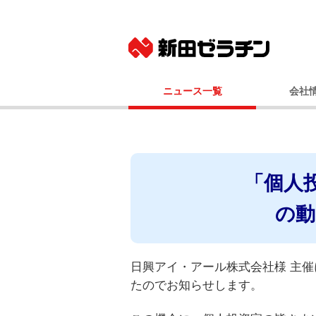
ニュース一覧
会社
ニュースリリース
基本
IRニュース
社長メッ
コーポレート
「個人
事業
経営
の動
会社
国内事業所（
グルー
日興アイ・アール株式会社様 主催
たのでお知らせします。
100年