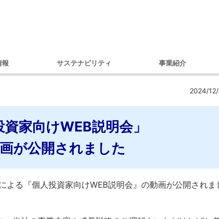
情報
サステナビリティ
事業紹介
理念
環境への取り組み
製品別
コ
2024/12/
セージ
調達への取り組み
市場・用途別
ガバナンス
ダイバーシティへの取り組み
投資家向けWEB説明会」
内容
コミュニティへの取り組み
戦略
人権への取り組み
画が公開されました
概要
環境レポート
アクセス）
サステナビリティ推進体制
デ
プ会社
による『個人投資家向けWEB説明会』の動画が公開されま
の歩み