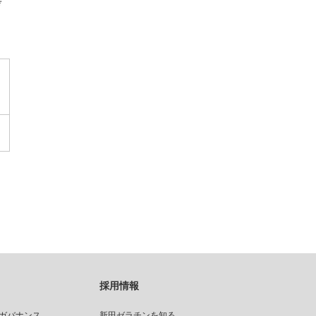
考
電子公告
免責事項
採用情報
ガバナンス
新田ゼラチンを知る