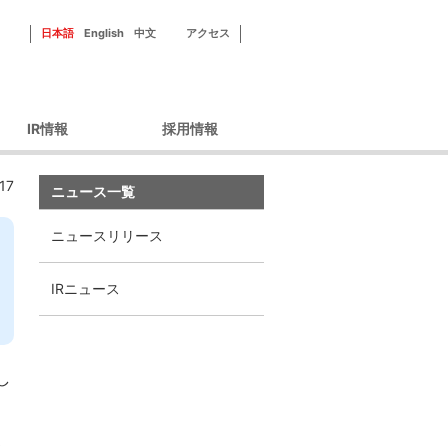
日本語
English
中文
アクセス
IR情報
採用情報
ーポレートガバナン
新田ゼラチンを知る
17
ス
ニュース一覧
フィールドを知る
財務情報
社員紹介
ニュースリリース
IRライブラリ
研修・福利厚生
IRカレンダー
採用情報
IRニュース
株主優待
株式情報
ィスクロージャーポ
し
リシー
IRよくあるご質問
IRお問い合わせ