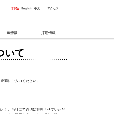
日本語
English
中文
アクセス
IR情報
採用情報
ーポレートガバナン
新田ゼラチンを知る
ス
ついて
フィールドを知る
財務情報
社員紹介
IRライブラリ
研修・福利厚生
IRカレンダー
採用情報
株主優待
を正確にご入力ください。
株式情報
ィスクロージャーポ
リシー
IRよくあるご質問
的とし、当社にて適切に管理させていただ
IRお問い合わせ