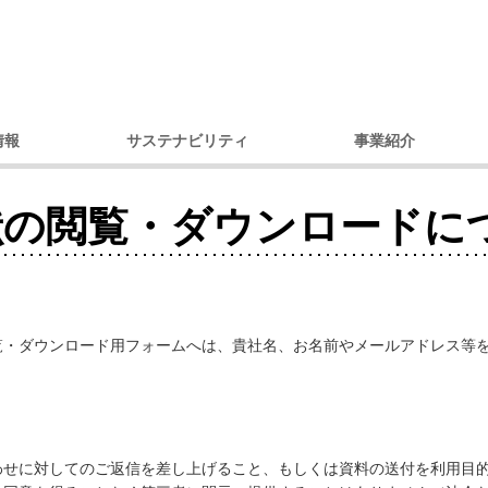
情報
サステナビリティ
事業紹介
理念
環境への取り組み
製品別
コ
献の閲覧・ダウンロードに
セージ
調達への取り組み
市場・用途別
ガバナンス
ダイバーシティへの取り組み
内容
コミュニティへの取り組み
戦略
人権への取り組み
概要
環境レポート
覧・ダウンロード用フォームへは、貴社名、お名前やメールアドレス等
アクセス）
サステナビリティ推進体制
デ
プ会社
の歩み
わせに対してのご返信を差し上げること、もしくは資料の送付を利用目