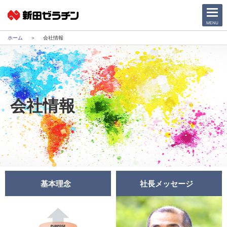
CLOSE
MENU
会社情報
ニュース一覧
会社情報
会社情報
サステナビリティ
事業紹介
IR情報
基本理念
社長メッセージ
採用情報
日本語
English