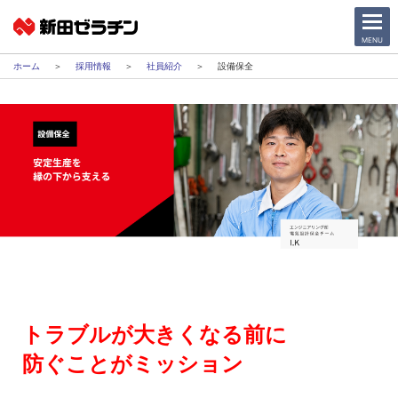
CLOSE
MENU
採用情報
社員紹介
設備保全
ニュース一覧
会社情報
サステナビリティ
事業紹介
IR情報
採用情報
トラブルが大きくなる前に
防ぐことがミッション
日本語
English