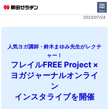
CLOSE
MENU
2023/07/24
ニュース一覧
会社情報
人気ヨガ講師・鈴木まゆみ先生がレクチ
サステナビリティ
ャー！
フレイルFREE Project ×
事業紹介
ヨガジャーナルオンライ
IR情報
ン
採用情報
インスタライブを開催
日本語
English