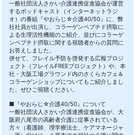
一般社団法人さかい介護連携促進協会が運営
中文
アクセス
するポッドキャスト（インターネットラジ
オ）の番組『やおらじ☆介護40/50』に、弊
社社員が出演し、コラーゲンペプチド摂取に
よる生理活性機能のご紹介、並びにコラーゲ
ンペプチド摂取に関する視聴者からの質問に
お答えしました。
併せて、フレイル予防を啓発する広報プロジ
ェクト（フレイルFREEプロジェクト）や、本
社・大阪工場グラウンド内のさくらカフェ＆
コラーゲンショップについてもご紹介しまし
た。
ぜひご視聴ください。
■
『やおらじ☆介護40/50』について
一般社団法人さかい介護連携促進協会が、大
阪府八尾市の高齢者介護に従事されている
方々（看護師、理学療法士、ケアマネージャ