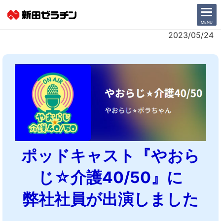
CLOSE
MENU
2023/05/24
ニュース一覧
会社情報
サステナビリティ
事業紹介
ポッドキャスト『やおら
IR情報
じ☆介護40/50』に
採用情報
弊社社員が出演しました
日本語
English