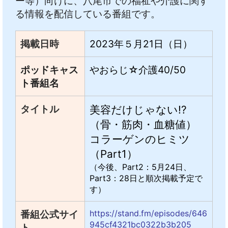
ー等）向けに、八尾市での福祉や介護に関す
る情報を配信している番組です。
掲載日時
2023年５月21日（日）
ポッドキャス
やおらじ☆介護40/50
ト
番組名
タイトル
美容だけじゃない!?
（骨・筋肉・血糖値）
コラーゲンのヒミツ
（Part1）
（今後、Part2：5月24日、
Part3：28日と順次掲載予定で
す）
番組公式サイ
https://stand.fm/episodes/646
945cf4321bc0322b3b205
ト