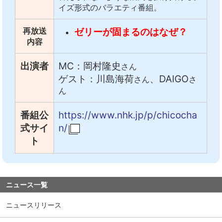
イズ形式のバラエティ番組。
ゼリーが固まるのはなぜ？
再放送
内容
出演者
MC：岡村隆史
さん
ゲスト：川島海荷
、DAIGO
さん
さ
ん
番組公
https://www.nhk.jp/p/chicocha
式サイ
n/
ト
ニュース一覧
ニュースリリース