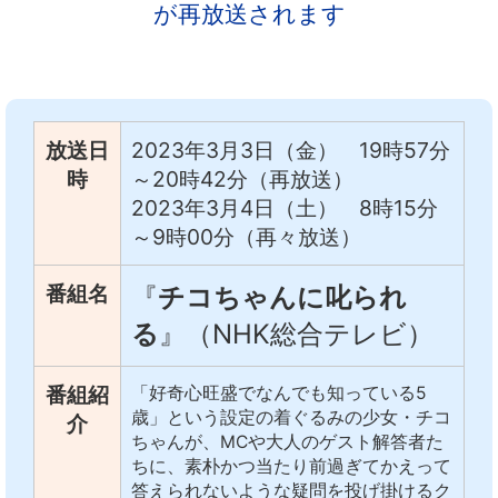
が再放送されます
中文
アクセス
放送日
2023年3月3日（金） 19時57分
時
～20時42分（再放送）
2023年3月4日（土） 8時15分
～9時00分（再々放送）
番組名
『
チコちゃんに叱られ
る
』（NHK総合テレビ）
番組紹
「好奇心旺盛でなんでも知っている5
歳」という設定の着ぐるみの少女・チコ
介
ちゃんが、MCや大人のゲスト解答者た
ちに、素朴かつ当たり前過ぎてかえって
答えられないような疑問を投げ掛けるク