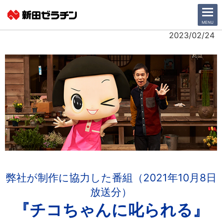
CLOSE
MENU
2023/02/24
ニュース一覧
会社情報
サステナビリティ
事業紹介
IR情報
弊社が制作に協力した番組（2021年10月8日
採用情報
放送分）
『チコちゃんに
叱られる
』
日本語
English