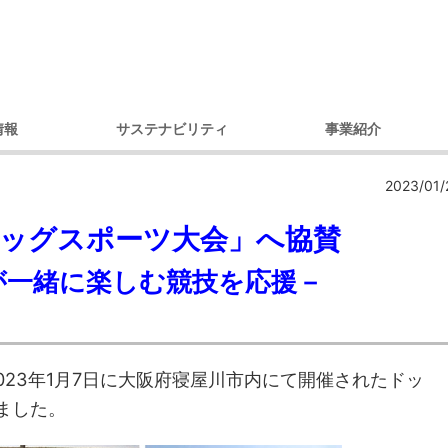
情報
サステナビリティ
事業紹介
理念
環境への取り組み
製品別
コ
2023/01/
セージ
調達への取り組み
市場・用途別
ガバナンス
ダイバーシティへの取り組み
ッグスポーツ大会」へ協賛
内容
コミュニティへの取り組み
が一緒に楽しむ競技を応援－
戦略
人権への取り組み
概要
環境レポート
アクセス）
サステナビリティ推進体制
デ
プ会社
2023年1月7日に大阪府寝屋川市内にて開催されたドッ
の歩み
しました。