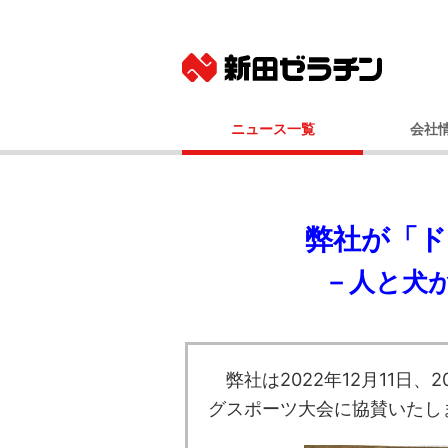
ニュース一覧
会社
ニュースリリース
基本
IRニュース
社長メッ
コーポレート
弊社が「ド
事業
－人と犬
経営
会社
国内事業所（
グルー
弊社は2022年12月11日、
100年
グスポーツ大会に協賛いた