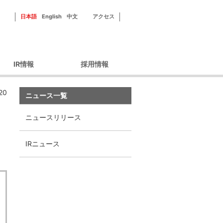
日本語
English
中文
アクセス
IR情報
採用情報
ーポレートガバナン
新田ゼラチンを知る
20
ス
ニュース一覧
フィールドを知る
財務情報
社員紹介
ニュースリリース
IRライブラリ
研修・福利厚生
IRカレンダー
採用情報
IRニュース
株主優待
株式情報
ィスクロージャーポ
リシー
IRよくあるご質問
IRお問い合わせ