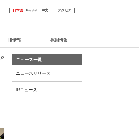
日本語
English
中文
アクセス
IR情報
採用情報
ーポレートガバナン
新田ゼラチンを知る
02
ス
ニュース一覧
フィールドを知る
財務情報
社員紹介
ニュースリリース
IRライブラリ
研修・福利厚生
IRカレンダー
採用情報
IRニュース
株主優待
株式情報
ィスクロージャーポ
リシー
IRよくあるご質問
IRお問い合わせ