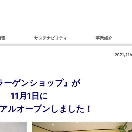
情報
サステナビリティ
事業紹介
理念
環境への取り組み
製品別
コ
2021/11/
セージ
調達への取り組み
市場・用途別
ガバナンス
ダイバーシティへの取り組み
内容
コミュニティへの取り組み
ラーゲンショップ』が
戦略
人権への取り組み
概要
環境レポート
11月1日に
アクセス）
サステナビリティ推進体制
アルオープンしました！
デ
プ会社
の歩み