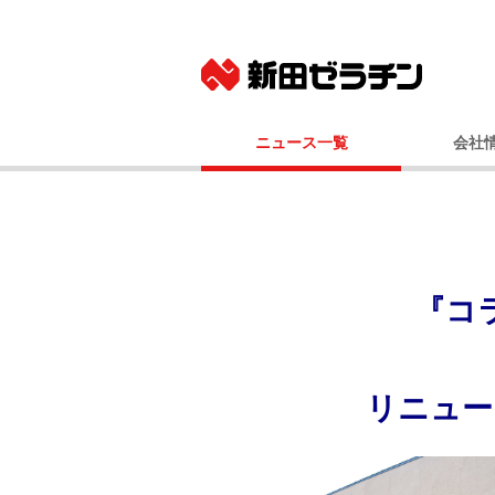
ニュース一覧
会社
ニュースリリース
基本
IRニュース
社長メッ
コーポレート
事業
『コ
経営
会社
国内事業所（
リニュー
グルー
100年