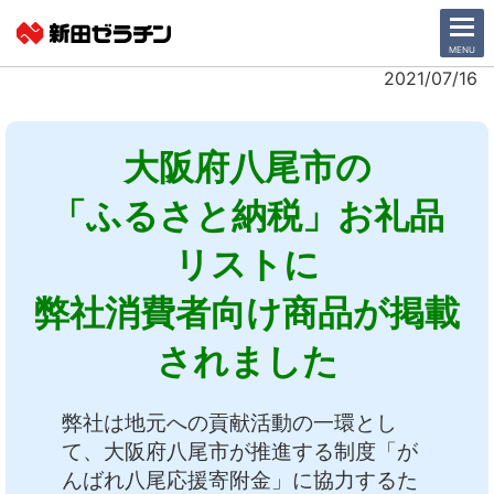
CLOSE
MENU
2021/07/16
ニュース一覧
大阪府八尾市の
会社情報
「ふるさと納税」お礼品
サステナビリティ
リストに
事業紹介
弊社消費者向け商品が掲載
IR情報
されました
採用情報
弊社は地元への貢献活動の一環とし
て、大阪府八尾市が推進する制度「が
日本語
English
んばれ八尾応援寄附金」に協力するた